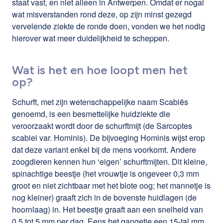
staat vast, en niet alleen in Antwerpen. Omdat er nogal
wat misverstanden rond deze, op zijn minst gezegd
vervelende ziekte de ronde doen, vonden we het nodig
hierover wat meer duidelijkheid te scheppen.
Wat is het en hoe loopt men het
op?
Schurft, met zijn wetenschappelijke naam Scabiës
genoemd, is een besmettelijke huidziekte die
veroorzaakt wordt door de schurftmijt (de Sarcoptes
scabiei var. Hominis). De bijvoeging Hominis wijst erop
dat deze variant enkel bij de mens voorkomt. Andere
zoogdieren kennen hun ‘eigen’ schurftmijten. Dit kleine,
spinachtige beestje (het vrouwtje is ongeveer 0,3 mm
groot en niet zichtbaar met het blote oog; het mannetje is
nog kleiner) graaft zich in de bovenste huidlagen (de
hoornlaag) in. Het beestje graaft aan een snelheid van
0.5 tot 5 mm per dag. Eens het gangetje een 15-tal mm