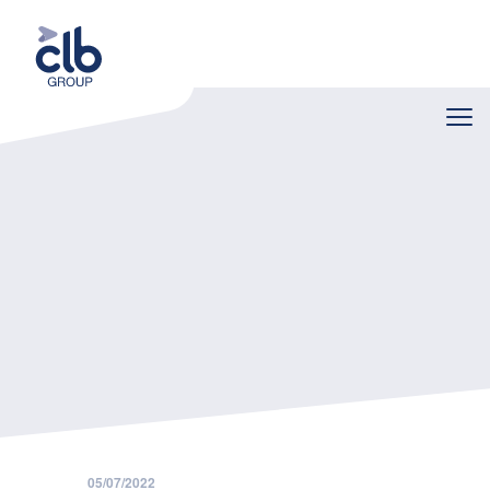
Home
Nieuws
Terug van nooit weggeweest: schurft
05/07/2022