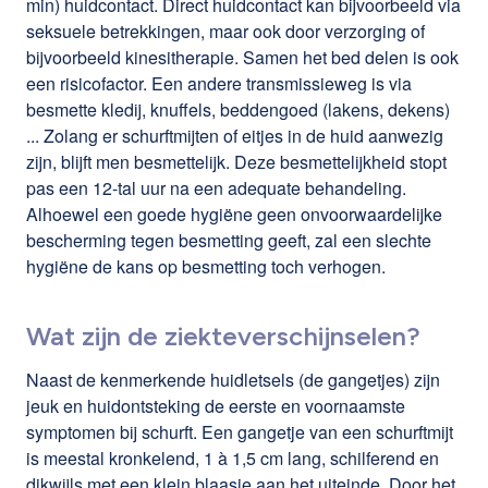
min) huidcontact. Direct huidcontact kan bijvoorbeeld via
seksuele betrekkingen, maar ook door verzorging of
bijvoorbeeld kinesitherapie. Samen het bed delen is ook
een risicofactor. Een andere transmissieweg is via
besmette kledij, knuffels, beddengoed (lakens, dekens)
... Zolang er schurftmijten of eitjes in de huid aanwezig
zijn, blijft men besmettelijk. Deze besmettelijkheid stopt
pas een 12-tal uur na een adequate behandeling.
Alhoewel een goede hygiëne geen onvoorwaardelijke
bescherming tegen besmetting geeft, zal een slechte
hygiëne de kans op besmetting toch verhogen.
Wat zijn de ziekteverschijnselen?
Naast de kenmerkende huidletsels (de gangetjes) zijn
jeuk en huidontsteking de eerste en voornaamste
symptomen bij schurft. Een gangetje van een schurftmijt
is meestal kronkelend, 1 à 1,5 cm lang, schilferend en
dikwijls met een klein blaasje aan het uiteinde. Door het