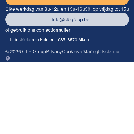
Elke werkdag van 8u-12u en 13u-16u30, op vrijdag tot 15u
info@clbgroup.be
of gebruik ons
contactformulier
Industrieterrein Kolmen 1085, 3570 Alken
©
2026
CLB Group
Privacy
Cookieverklaring
Disclaimer