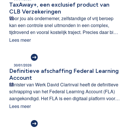
TaxAway+, een exclusief product van
CLB Verzekeringen
Voor jou als ondernemer, zelfstandige of vrij beroep
kan een controle snel uitmonden in een complex,
tijdrovend en vooral kostelijk traject. Precies daar biedt
TaxAway+, de fiscale rechtsbijstandsverzekering van
Lees meer
CLB Verzekeringen, een doordachte oplossing.
30/01/2026
Definitieve afschaffing Federal Learning
Account
Minister van Werk David Clarinval heeft de definitieve
schrapping van het Federal Learning Account (FLA)
aangekondigd. Het FLA is een digitaal platform voor
de registratie van opleidingen. Op dit platform
Lees meer
moesten alle formele en informele opleidingen
worden geregistreerd.