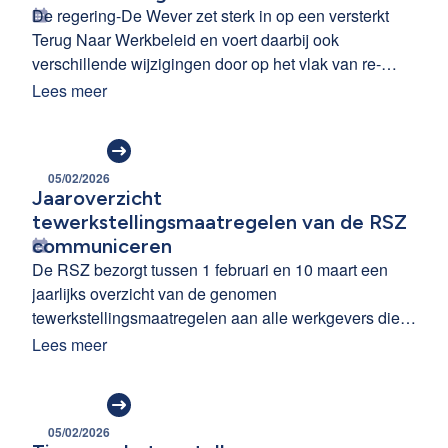
De regering-De Wever zet sterk in op een versterkt
Terug Naar Werkbeleid en voert daarbij ook
verschillende wijzigingen door op het vlak van re-
integratie en langdurige arbeidsongeschiktheid. In
Lees meer
deze nieuwsbrief vind je een helder overzicht van
jouw verplichtingen als werkgever.
05/02/2026
Jaaroverzicht
tewerkstellingsmaatregelen van de RSZ
communiceren
De RSZ bezorgt tussen 1 februari en 10 maart een
jaarlijks overzicht van de genomen
tewerkstellingsmaatregelen aan alle werkgevers die
onder het toepassingsgebied vallen via de e-Box of
Lees meer
per post. Als werkgever ben je verplicht er intern over
te communiceren binnen de maand na ontvangst.
05/02/2026