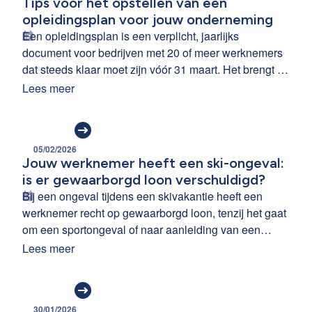
Tips voor het opstellen van een
opleidingsplan voor jouw onderneming
Een opleidingsplan is een verplicht, jaarlijks
document voor bedrijven met 20 of meer werknemers
dat steeds klaar moet zijn vóór 31 maart. Het brengt de
nodige competenties, budgetten en doelgroepen in
Lees meer
kaart om de organisatiegroei te ondersteunen.
Volgende tips vergroten de impact van je
opleidingsplan.
05/02/2026
Jouw werknemer heeft een ski-ongeval:
is er gewaarborgd loon verschuldigd?
Bij een ongeval tijdens een skivakantie heeft een
werknemer recht op gewaarborgd loon, tenzij het gaat
om een sportongeval of naar aanleiding van een
zware fout van de werknemer. Als de
Lees meer
arbeidsongeschiktheid het gevolg is van één van
deze uitzonderingssituaties, moet je het gewaarborgd
loon niet betalen.
30/01/2026