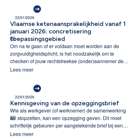
deze wijzigingen graag even toe.
22/01/2026
Vlaamse ketenaansprakelijkheid vanaf 1
januari 2026: concretisering
toepassingsgebied
Om na te gaan of er voldaan moet worden aan de
zorgvuldigheidsplicht, is het noodzakelijk om te
checken of jouw rechtstreekse (onder)aannemer deel
uitmaakt van een risicosector. Het besluit over de
Lees meer
risicosectoren werd recent gepubliceerd in het
Belgisch Staatsblad.
22/01/2026
Kennisgeving van de opzeggingsbrief
Wie als werkgever (of werknemer) de samenwerking
wil stopzetten, kan een opzegging geven. Dit moet
schriftelijk gebeuren per aangetekende brief bij een
ontslag door de werkgever. Graag brengen wij de
Lees meer