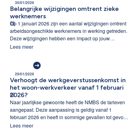
30/01/2026
Belangrijke wijzigingen omtrent zieke
werknemers
Op 1 januari 2026 zijn een aantal wijzigingen omtrent
arbeidsongeschikte werknemers in werking getreden.
Deze wijzigingen hebben een impact op jouw
verplichtingen als werkgever en op het loon van jouw
Lees meer
werknemers.
29/01/2026
Verhoogt de werkgeverstussenkomst in
het woon-werkverkeer vanaf 1 februari
2026?
Naar jaarlijkse gewoonte heeft de NMBS de tarieven
aangepast. Deze aanpassing is geldig vanaf 1
februari 2026 en heeft in sommige gevallen tot gevolg
dat je ook meer moet betalen aan de werknemers als
Lees meer
tussenkomst in hun vervoerskosten.