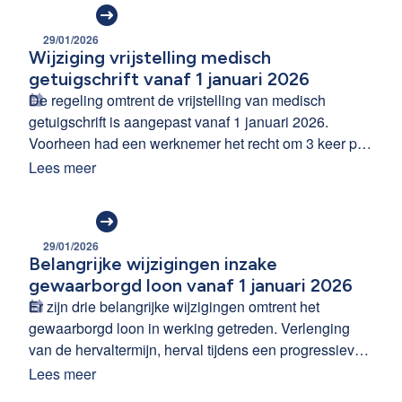
29/01/2026
Wijziging vrijstelling medisch
getuigschrift vanaf 1 januari 2026
De regeling omtrent de vrijstelling van medisch
getuigschrift is aangepast vanaf 1 januari 2026.
Voorheen had een werknemer het recht om 3 keer per
jaar afwezig te zijn zonder de verplichting om een
Lees meer
geneeskundig attest af te leveren. Deze vrijstelling is
vanaf 1 januari 2026 beperkt tot 2 keer per jaar.
29/01/2026
Belangrijke wijzigingen inzake
gewaarborgd loon vanaf 1 januari 2026
Er zijn drie belangrijke wijzigingen omtrent het
gewaarborgd loon in werking getreden. Verlenging
van de hervaltermijn, herval tijdens een progressieve
werkhervatting en een solidariteitsbijdrage voor
Lees meer
werkgevers met minstens 50 werknemers. We lichten