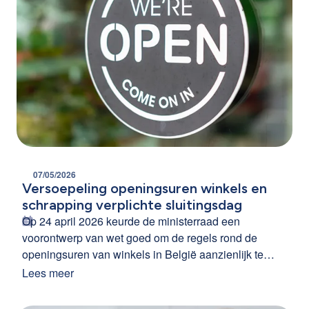
07/05/2026
Versoepeling openingsuren winkels en
schrapping verplichte sluitingsdag
Op 24 april 2026 keurde de ministerraad een
voorontwerp van wet goed om de regels rond de
openingsuren van winkels in België aanzienlijk te
versoepelen. De belangrijkste wijzigingen zijn de
Lees meer
afschaffing van de verplichte wekelijkse sluitingsdag
en het verlengen van de toegelaten openingsuren tot