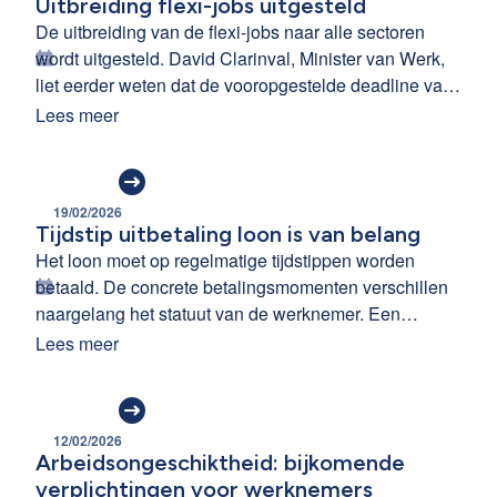
Uitbreiding flexi-jobs uitgesteld
De uitbreiding van de flexi-jobs naar alle sectoren
wordt uitgesteld. David Clarinval, Minister van Werk,
liet eerder weten dat de vooropgestelde deadline van
1 april 2026 niet gehaald zal worden. De invoering
Lees meer
wordt nu tegen de zomer van 2026 verwacht.
19/02/2026
Tijdstip uitbetaling loon is van belang
Het loon moet op regelmatige tijdstippen worden
betaald. De concrete betalingsmomenten verschillen
naargelang het statuut van de werknemer. Een
arbeider moet minstens 2 keer per maand loon
Lees meer
ontvangen, een bediende wordt 1 keer per maand
uitbetaald. We overlopen graag nog eens de regels.
12/02/2026
Arbeidsongeschiktheid: bijkomende
verplichtingen voor werknemers