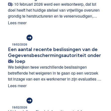
Op 10 februari 2026 werd een wetsontwerp, dat tot
doel heeft het huidige stelsel van vrijwillige overuren
grondig te herstructureren en te vereenvoudigen,
ingediend in de Kamer. Hieronder vind je een
Lees meer
overzicht van het nieuwe structurele regime.
19/02/2026
Een aantal recente beslissingen van de
Gegevensbeschermingsautoriteit onder
de loep
We bekijken twee verschillende beslissingen
betreffende het weigeren in te gaan op een verzoek
tot inzage van een ex-werknemer in zijn evaluaties en
het gebruik van e-mailaccount en gsm-nummer na
Lees meer
beëindiging tewerkstelling. Beide uitspraken
benadrukken het belang van een correcte en tijdige
naleving van de AVG.
19/02/2026