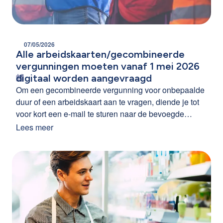
07/05/2026
Alle arbeidskaarten/gecombineerde
vergunningen moeten vanaf 1 mei 2026
digitaal worden aangevraagd
Om een gecombineerde vergunning voor onbepaalde
duur of een arbeidskaart aan te vragen, diende je tot
voor kort een e-mail te sturen naar de bevoegde
diensten. Vanaf 1 mei 2026 moeten deze aanvragen
Lees meer
via het digitaal loket Working in Belgium gebeuren.