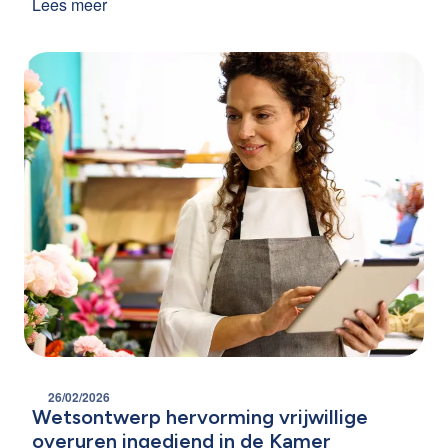
een bijkomende pensioenbescherming ingevoerd
Lees meer
voor werknemers die na een arbeidsongeval of
beroepsziekte het werk progressief hervatten.
26/02/2026
Wetsontwerp hervorming vrijwillige
overuren ingediend in de Kamer