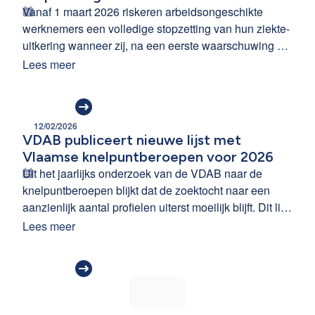
Vanaf 1 maart 2026 riskeren arbeidsongeschikte
werknemers een volledige stopzetting van hun ziekte-
uitkering wanneer zij, na een eerste waarschuwing en
zonder geldige reden, niet verschijnen op een fysiek
Lees meer
contactmoment met de adviserend arts.
12/02/2026
VDAB publiceert nieuwe lijst met
Vlaamse knelpuntberoepen voor 2026
Uit het jaarlijks onderzoek van de VDAB naar de
knelpuntberoepen blijkt dat de zoektocht naar een
aanzienlijk aantal profielen uiterst moeilijk blijft. Dit ligt
niet altijd aan een tekort op de arbeidsmarkt. Vaak is
Lees meer
er een mismatch tussen de beschikbare kandidaten
en de vereisten van de werkgevers.