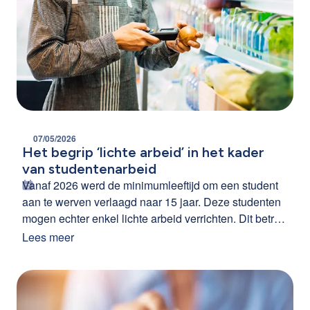
07/05/2026
Het begrip ‘lichte arbeid’ in het kader
van studentenarbeid
Vanaf 2026 werd de minimumleeftijd om een student
aan te werven verlaagd naar 15 jaar. Deze studenten
mogen echter enkel lichte arbeid verrichten. Dit betreft
niet-industriële arbeid van lichte aard, nl.
Lees meer
werkzaamheden die geen specifieke scholing vergen
en die niet worden verricht met of aan mechanische
arbeidsmiddelen.