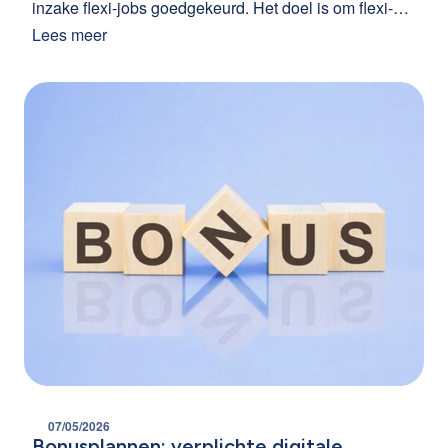
inzake flexi-jobs goedgekeurd. Het doel is om flexi-
jobs mogelijk te maken in bijna alle sectoren.
Lees meer
Momenteel is het nog onduidelijk wanneer deze
wijzigingen zouden ingaan.
07/05/2026
Bonusplannen: verplichte digitale