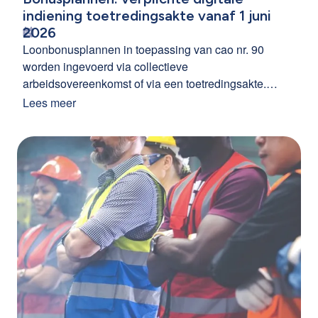
indiening toetredingsakte vanaf 1 juni
2026
Loonbonusplannen in toepassing van cao nr. 90
worden ingevoerd via collectieve
arbeidsovereenkomst of via een toetredingsakte.
Vanaf 1 juni 2026 wordt de elektronische indiening
Lees meer
van de toetredingsakte verplicht. Bonusplannen via
collectieve arbeidsovereenkomst kunnen nog steeds
op papier ingediend worden.