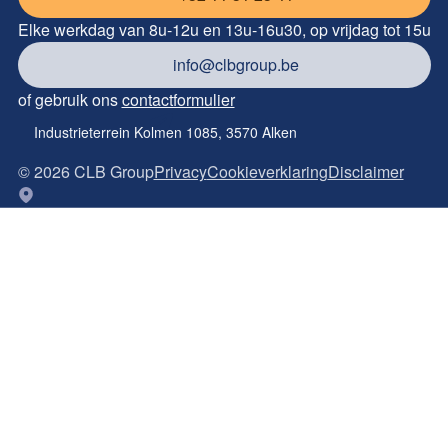
Elke werkdag van 8u-12u en 13u-16u30, op vrijdag tot 15u
info@clbgroup.be
of gebruik ons
contactformulier
Industrieterrein Kolmen 1085, 3570 Alken
©
2026
CLB Group
Privacy
Cookieverklaring
Disclaimer