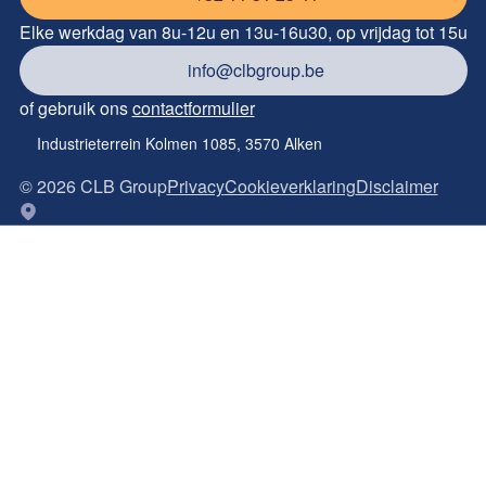
Elke werkdag van 8u-12u en 13u-16u30, op vrijdag tot 15u
info@clbgroup.be
of gebruik ons
contactformulier
Industrieterrein Kolmen 1085, 3570 Alken
©
2026
CLB Group
Privacy
Cookieverklaring
Disclaimer